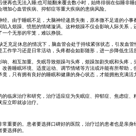
后便再也无法入睡;也可能翻来覆去数小时，始终徘徊在似睡非睡
会增加心血管疾病、抑郁症等重大疾病的患病风险。
经。由于睡眠不足，大脑神经递质失衡，原本微不足道的小事都
陷入烦躁、愤怒的情绪漩涡。这种烦躁不仅会影响人际关系，还
了一个无形的牢笼，难以挣脱。
缺乏充足休息的情况下，脑血管会处于持续紧张状态，引发血管
是工作学习还是日常活动，头疼都会如影随形，进一步降低生活
响、相互加重。失眠导致烦躁与头疼，烦躁加剧失眠和头疼，头
、改善睡眠环境、适度运动、调节情绪等方法或许能有所帮助，
毕竟，只有拥有良好的睡眠和健康的身心状态，才能拥抱充满活
的的临床治疗和研究，治疗适应症为失眠症、抑郁症、焦虑症、
状应立即就诊治疗。
常重要的。患者要选择口碑好的医院，治疗过的患者也是亲身经
者要选择的。