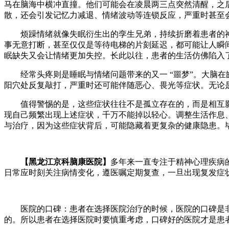
马在脑海中横冲直撞。他们可能会在凌晨两三点突然清醒，之
散，还会引发记忆力减退、情绪波动等连锁反应，严重时甚至
烦躁情绪就像失眠衍生出的孪生兄弟，持续折磨着患者的神
事无意打断，甚至仅仅是等待电梯的片刻延迟，都可能让人瞬间
眠缺失又会让情绪更加失控。长此以往，患者的生活仿佛陷入
经常头疼则是睡眠与情绪问题带来的又一 “噩梦”。大脑在
阳穴处反复敲打，严重时还可能伴随恶心、畏光等症状。无论
值得警惕的是，这些症状往往不是孤立存在的，而是相互影
现自己频繁出现上述症状，千万不能掉以轻心。调整生活作息
与治疗，因为这些症状背后，可能隐藏着更复杂的健康隐患。
【黑龙江京科脑康医院】
多年来一直专注于精神心理疾病
日常应时刻关注病情变化，遵医嘱定期复查，一旦出现复发症
医院的口碑：患者在选择医院治疗的时候，医院的口碑是非
的。所以患者在选择医院时要慎重考虑，口碑好的医院才是患