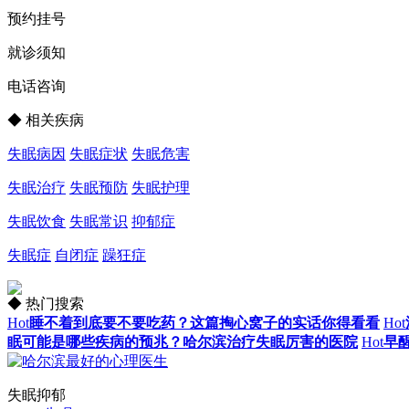
预约挂号
就诊须知
电话咨询
◆ 相关疾病
失眠病因
失眠症状
失眠危害
失眠治疗
失眠预防
失眠护理
失眠饮食
失眠常识
抑郁症
失眠症
自闭症
躁狂症
◆ 热门搜索
Hot
睡不着到底要不要吃药？这篇掏心窝子的实话你得看看
Hot
眠可能是哪些疾病的预兆？哈尔滨治疗失眠厉害的医院
Hot
早
失眠抑郁