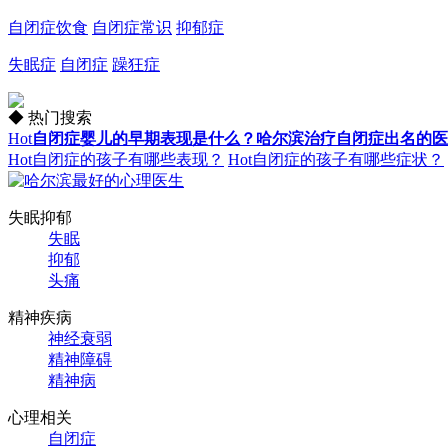
自闭症饮食
自闭症常识
抑郁症
失眠症
自闭症
躁狂症
◆ 热门搜索
Hot
自闭症婴儿的早期表现是什么？哈尔滨治疗自闭症出名的医
Hot
自闭症的孩子有哪些表现？
Hot
自闭症的孩子有哪些症状？
失眠抑郁
失眠
抑郁
头痛
精神疾病
神经衰弱
精神障碍
精神病
心理相关
自闭症