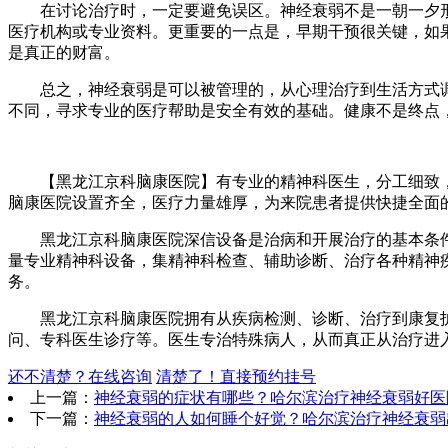
在讨论治疗时，一定要避免误区。神经衰弱不是一朝一夕形
医疗机构或专业资料。更重要的一点是，早期干预很关键，如
是真正的财富。
总之，神经衰弱是可以被管理的，从心理治疗到生活方式调
不同，寻求专业的医疗帮助是安全有效的基础。健康不是终点
【黑龙江京科脑康医院】有专业的精神科医生，分工细致，
脑康医院设置齐全，医疗力量雄厚，为来院患者提供快捷全面
黑龙江京科脑康医院深信设备是治病和开展治疗的基本条件
量专业精神科设备，集精神科检查、辅助诊断、治疗各种精神
务。
黑龙江京科脑康医院拥有从疾病检测、诊断、治疗到康复护
问、专科医生诊疗等。医生专治特殊病人，从而真正从治疗进入
还不清楚？在线咨询
清楚了！直接预约挂号
上一篇：
神经衰弱的症状有哪些？哈尔滨治疗神经衰弱好医
下一篇：
神经衰弱的人如何睡个好觉？哈尔滨治疗神经衰弱