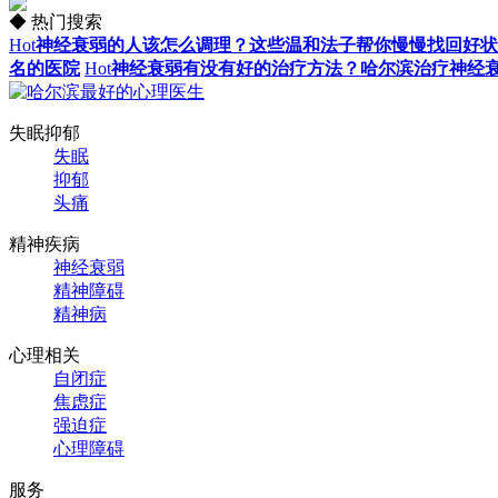
◆ 热门搜索
Hot
神经衰弱的人该怎么调理？这些温和法子帮你慢慢找回好状
名的医院
Hot
神经衰弱有没有好的治疗方法？哈尔滨治疗神经
失眠抑郁
失眠
抑郁
头痛
精神疾病
神经衰弱
精神障碍
精神病
心理相关
自闭症
焦虑症
强迫症
心理障碍
服务