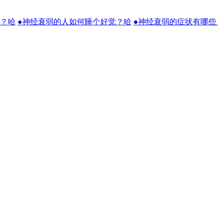
么？哈
●神经衰弱的人如何睡个好觉？哈
●神经衰弱的症状有哪些