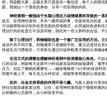
然，我提醒大家，这篇文章只是提供一般信息，每个人的情况
面，我就以一个朋友的身份，分享一些实用的内容。
神经衰弱一般指由于长期心理压力或情绪累积导致的一系
状态。处理神经衰弱，并非一蹴而就的事，但值得高兴的是，
方法能帮助你识别并改变负面的思维模式，从而减轻焦虑和压
理治疗的好处是它不涉及药物，因此对一些人群特别合适。不
除了心理治疗，药物辅助也是一个被广泛应用的方法。
需
波动开具不同方案。药物通常只是辅助手段，重点还是结合其
传或生活习惯相关，只有医生通过问诊和检查才能给出准确诊
生活方式的调整在缓解神经衰弱中扮演着核心角色。
不妨
己的活动，例如每天走路半小时或参加温和的瑜伽课程，循序
压力。别忘了睡眠的重要性——确保每晚有7-8小时的休息时
些都不难上手，每天花几分钟尝试，就能带来明显的心境改善
此外，社会支持系统的作用不容小觑。
与家人朋友分享你
持往往能加速恢复过程。记住，处理神经衰弱是个慢慢积累的
以积极的心态面对，从小的改变开始。