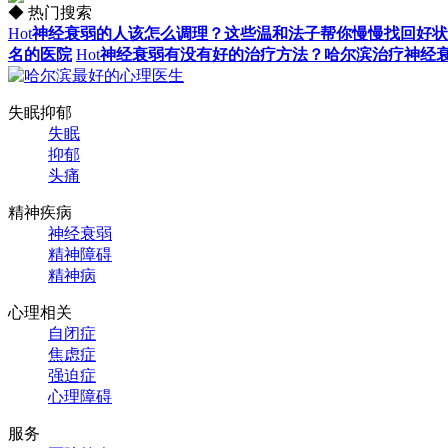
◆ 热门搜索
Hot
神经衰弱的人该怎么调理？这些温和法子帮你慢慢找回好状
名的医院
Hot
神经衰弱有没有好的治疗方法？哈尔滨治疗神经
失眠抑郁
失眠
抑郁
头痛
精神疾病
神经衰弱
精神障碍
精神病
心理相关
自闭症
焦虑症
强迫症
心理障碍
服务