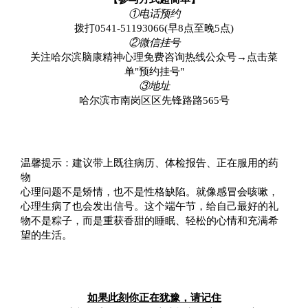
①电话预约
拨打0541-51193066(早8点至晚5点)
②微信挂号
关注哈尔滨脑康精神心理免费咨询热线公众号→点击菜
单"预约挂号"
③地址
哈尔滨市南岗区区先锋路路565号
温馨提示：建议带上既往病历、体检报告、正在服用的药
物
心理问题不是矫情，也不是性格缺陷。就像感冒会咳嗽，
心理生病了也会发出信号。这个端午节，给自己最好的礼
物不是粽子，而是重获香甜的睡眠、轻松的心情和充满希
望的生活。
如果此刻你正在犹豫，请记住