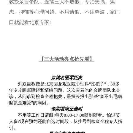
教授亲自带队，连续三天不放假，专治失眠、焦
虑、抑郁等心理问题。不用请假、不用奔波，家门
口就能看北京专家!
【三大活动亮点抢先看】
京城名医零距离
刘双臣教授是北京回龙观医院心理科"扛把子"，30多
年专攻睡眠障碍和情绪问题。这次带着他的金牌团队来会
诊，从问诊到检查全程把关，最擅长揪出那些"查不出毛病
但就是难受"的病因。
假期看病正当时
不用等工作日请假!每天8:00-17:00随到随看。怕过节
人多?现在预约还能自选时间段，从挂号到检查全程专人指
引。