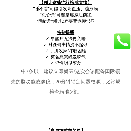
【别让这些症状拖成大病】
"睡不着"可能引发高血压、糖尿病
"总心慌"可能是焦虑症前兆
"情绪差"超过2周要警惕抑郁症
特别提醒
✓ 早醒后无法再入睡
✓ 对任何事情提不起劲
✓ 手脚发麻/呼吸困难
✓ 莫名想哭或发脾气
✓ 记性明显变差
中3条以上建议立即就医!这次会诊配备国际领
先的脑功能成像仪，20分钟锁定问题根源，比常规
检查精准3倍。
【参与方式超简单】