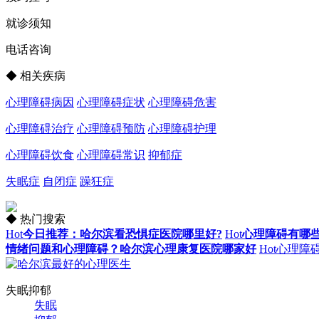
就诊须知
电话咨询
◆ 相关疾病
心理障碍病因
心理障碍症状
心理障碍危害
心理障碍治疗
心理障碍预防
心理障碍护理
心理障碍饮食
心理障碍常识
抑郁症
失眠症
自闭症
躁狂症
◆ 热门搜索
Hot
今日推荐：哈尔滨看恐惧症医院哪里好?
Hot
心理障碍有哪
情绪问题和心理障碍？哈尔滨心理康复医院哪家好
Hot
心理障
失眠抑郁
失眠