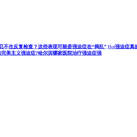
忍不住反复检查？这些表现可能是强迫症在“捣乱”
Hot
强迫症真
的完美主义强迫症?哈尔滨哪家医院治疗强迫症强