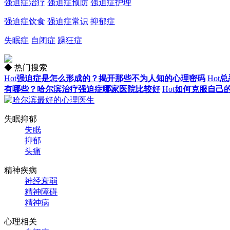
强迫症治疗
强迫症预防
强迫症护理
强迫症饮食
强迫症常识
抑郁症
失眠症
自闭症
躁狂症
◆ 热门搜索
Hot
强迫症是怎么形成的？揭开那些不为人知的心理密码
Hot
总
有哪些？哈尔滨治疗强迫症哪家医院比较好
Hot
如何克服自己
失眠抑郁
失眠
抑郁
头痛
精神疾病
神经衰弱
精神障碍
精神病
心理相关