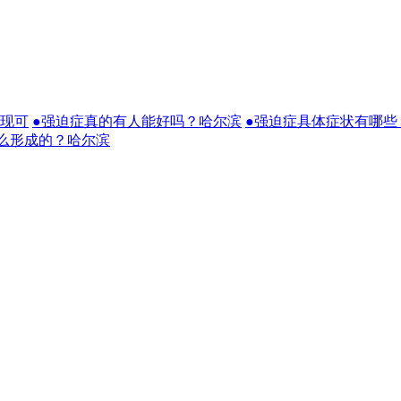
表现可
●强迫症真的有人能好吗？哈尔滨
●强迫症具体症状有哪些
么形成的？哈尔滨