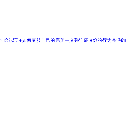
？哈尔滨
●如何克服自己的完美主义强迫症
●你的行为是“强迫