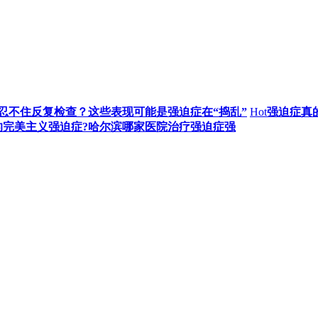
忍不住反复检查？这些表现可能是强迫症在“捣乱”
Hot
强迫症真
的完美主义强迫症?哈尔滨哪家医院治疗强迫症强