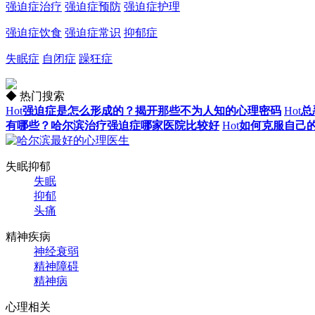
强迫症治疗
强迫症预防
强迫症护理
强迫症饮食
强迫症常识
抑郁症
失眠症
自闭症
躁狂症
◆ 热门搜索
Hot
强迫症是怎么形成的？揭开那些不为人知的心理密码
Hot
总
有哪些？哈尔滨治疗强迫症哪家医院比较好
Hot
如何克服自己
失眠抑郁
失眠
抑郁
头痛
精神疾病
神经衰弱
精神障碍
精神病
心理相关