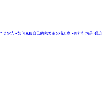
？哈尔滨
●如何克服自己的完美主义强迫症
●你的行为是“强迫