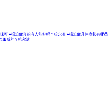
表现可
●强迫症真的有人能好吗？哈尔滨
●强迫症具体症状有哪些
么形成的？哈尔滨