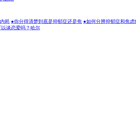
？内耗
●你分得清楚到底是抑郁症还是焦
●如何分辨抑郁症和焦虑
可以谈恋爱吗？哈尔