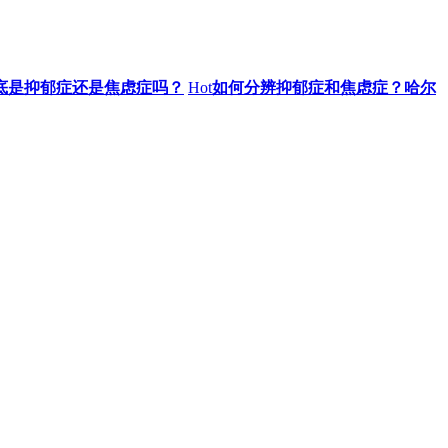
底是抑郁症还是焦虑症吗？
Hot
如何分辨抑郁症和焦虑症？哈尔