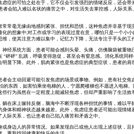
焦虑症的可怕之处在于，它不仅会引发强烈的情绪反应，还会带
，患者会陷入难以名状的痛苦之中，对生活失去掌控感，人际关
常常毫无缘由地感到紧张、担忧和恐惧，这种焦虑并非基于现实
难化的想象中;对工作或学习的表现过度在意，哪怕只是一个小小
思维，使其注意力难以集中，记忆力下降，无法专注于手头的工作
神经系统方面，患者可能会感到头晕、头痛，仿佛脑袋被重物压
 “砰砰” 乱跳，呼吸变得急促，甚至会有窒息感。消化系统同
会明显下降。此外，肌肉紧张也是焦虑症的典型症状，患者的肩
者会主动回避可能引发焦虑的场景或事物。例如，患有社交焦虑
害怕的东西，如害怕乘坐电梯的人，宁愿爬楼梯也不愿进入电梯。
这些行为虽然在一定程度上能减轻焦虑，但却严重影响了生活效率
躺在床上辗转反侧，脑海中不断浮现各种担忧的事情，难以平静
的身体和精神状态越来越差。此外，焦虑症患者还可能出现情绪
人际关系，也让患者自己陷入痛苦和矛盾之中。​
或身边人的异常情况。如果发现自己或他人出现上述症状，且持
，重新找回健康和快乐的生活。​