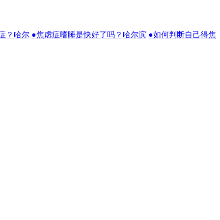
症？哈尔
●焦虑症嗜睡是快好了吗？哈尔滨
●如何判断自己得焦