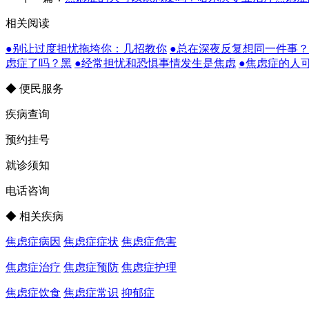
相关阅读
●别让过度担忧拖垮你：几招教你
●总在深夜反复想同一件事
虑症了吗？黑
●经常担忧和恐惧事情发生是焦虑
●焦虑症的人
◆ 便民服务
疾病查询
预约挂号
就诊须知
电话咨询
◆ 相关疾病
焦虑症病因
焦虑症症状
焦虑症危害
焦虑症治疗
焦虑症预防
焦虑症护理
焦虑症饮食
焦虑症常识
抑郁症