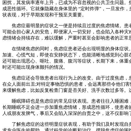
困扰，其发病率逐年上升，已成为不容忽视的公共卫生问题。
成恶性循环。它就像隐藏在身体里的 “定时炸弹”，一旦发作
状表现，对于早期发现和干预至关重要。​
焦虑症最明显的症状之一便是持续且过度的焦虑情绪。患者
可能会担心家人的安危，即便家人一切安好，也会陷入各种灾
虑情绪会持续存在，难以缓解，严重时甚至会影响患者的正常
在情绪焦虑的同时，焦虑症患者还会出现明显的身体症状。
加速、心慌气短，即使在安静状态下，也能清晰地感觉到心脏在
还可能出现恶心、呕吐、腹痛、腹泻等症状，长期下来，体重
时还可能出现身体颤抖的情况。​
焦虑症还会导致患者出现行为上的改变。由于过度焦虑，患
在众人面前出丑;对特定事物恐惧的患者，会远离那些令他们
来缓解焦虑，比如反复检查门窗是否关好、洗手次数过多等。
睡眠障碍也是焦虑症的常见症状表现。患者往往入睡困难，
长期睡眠不足会进一步加重焦虑情绪，形成恶性循环，使患者
人或朋友发脾气，事后又会陷入深深的自责之中，这不仅影响了
了解焦虑症的这些明显症状表现，有助于我们及时发现自身
求专业医生的帮助，通过科学的诊断和治疗，摆脱焦虑症的困扰