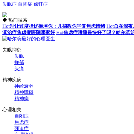
失眠症
自闭症
躁狂症
◆ 热门搜索
Hot
别让过度担忧拖垮你：几招教你平复焦虑情绪
Hot
总在深夜
滨治疗焦虑症医院哪家好
Hot
焦虑症嗜睡是快好了吗？哈尔滨
失眠抑郁
失眠
抑郁
头痛
精神疾病
神经衰弱
精神障碍
精神病
心理相关
自闭症
焦虑症
强迫症