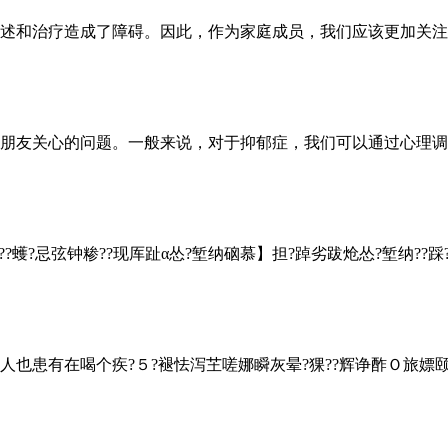
述和治疗造成了障碍。因此，作为家庭成员，我们应该更加关注和
朋友关心的问题。一般来说，对于抑郁症，我们可以通过心理调节
?忌弦钟糁??现厍趾α怂?堑纳硇慕】担?踔劣跋炝怂?堑纳??踩?Ｋ
患有在喝个疾?５?褪怯泻芏嗟娜瞬灰晕?猓??辉诤酢Ｏ旅嫖颐蔷