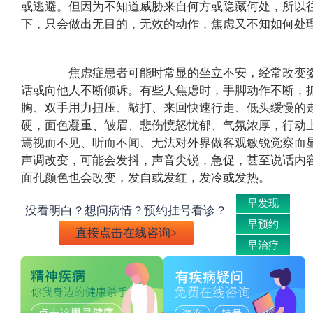
或逃避。但因为不知道威胁来自何方或隐藏何处，所以
下，只会做出无目的，无效的动作，焦虑又不知如何处
焦虑症患者可能时常显的坐立不安，经常改变姿
话或向他人不断倾诉。有些人焦虑时，手脚动作不断，
胸、双手用力扭压、敲打、来回快速行走、低头缓慢的
硬，面色凝重、皱眉、悲伤愤怒忧郁、气氛浓厚，行动
焉视而不见、听而不闻、无法对外界做客观敏锐觉察而
声调改变，可能会发抖，声音尖锐，急促，甚至说话内
面孔颜色也会改变，发自或发红，发冷或发热。
早发现
没看明白？想问病情？预约挂号看诊？
早预约
直接点击在线咨询>
早治疗