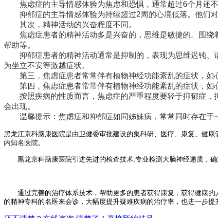
焦虑症的主导情感体验为焦虑和恐惧，通常超过6个月还不
抑郁症的主导情感体验为持续超过2周的心境低落。他们对
其次，精神活动的兴奋程度不同。
焦虑症患者的精神活动多是兴奋的，思维是敏捷的。围绕着
帮助等。
抑郁症患者的精神活动通常是抑制的，表现为思维迟钝、语
为坐立不安等激越症状。
第三，焦虑症患者常常伴有植物神经功能紊乱的症状，如心
第四，焦虑症患者常常伴有植物神经功能紊乱的症状，如心
按照疾病的性质而言，焦虑症的严重程度要轻于抑郁症，抑
会出现。
温馨提示：焦虑症和抑郁症如同姊妹病，常常同时存在于一
黑龙江京科脑康医院是由卫健委审批建设的集科研、医疗、康复、健康
内知名医院。
黑龙京科脑康医院引进先进的检查技术
专业检测大脑神经递质，确
,
通过完善的治疗体系技术，帮助更多的患者获得康复，获得健康的人
的精神专科的名医来会诊，大幅度提升疑难疾病的治疗率，也进一步提