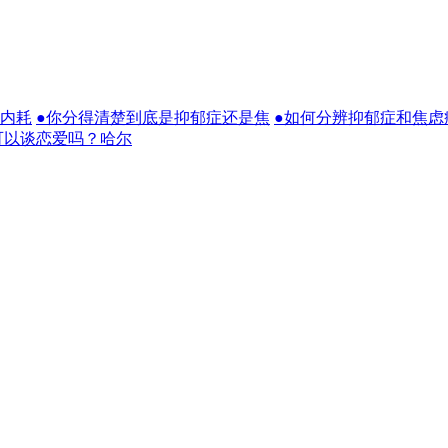
？内耗
●你分得清楚到底是抑郁症还是焦
●如何分辨抑郁症和焦虑
可以谈恋爱吗？哈尔