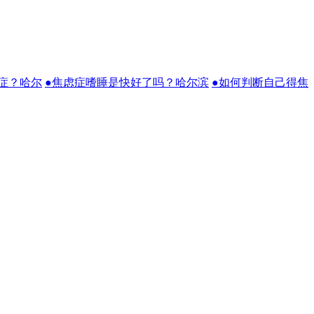
症？哈尔
●焦虑症嗜睡是快好了吗？哈尔滨
●如何判断自己得焦