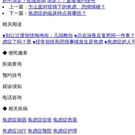
还不清楚？在线咨询
清楚了！直接预约挂号
上一篇：
怎么面对疫情下的焦虑、恐惧情绪？
下一篇：
焦虑症的临床特点有哪些？
相关阅读
●别让过度担忧拖垮你：几招教你
●总在深夜反复想同一件事
虑症了吗？黑
●经常担忧和恐惧事情发生是焦虑
●焦虑症的人
◆ 便民服务
疾病查询
预约挂号
就诊须知
电话咨询
◆ 相关疾病
焦虑症病因
焦虑症症状
焦虑症危害
焦虑症治疗
焦虑症预防
焦虑症护理