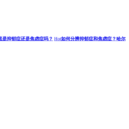
底是抑郁症还是焦虑症吗？
Hot
如何分辨抑郁症和焦虑症？哈尔