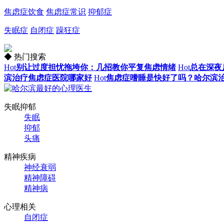
焦虑症饮食
焦虑症常识
抑郁症
失眠症
自闭症
躁狂症
◆ 热门搜索
Hot
别让过度担忧拖垮你：几招教你平复焦虑情绪
Hot
总在深夜
滨治疗焦虑症医院哪家好
Hot
焦虑症嗜睡是快好了吗？哈尔滨
失眠抑郁
失眠
抑郁
头痛
精神疾病
神经衰弱
精神障碍
精神病
心理相关
自闭症